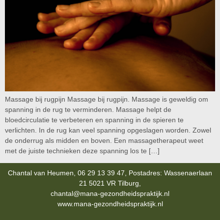
Massage bij rugpijn Massage bij rugpijn. Massage is geweldig om
spanning in de rug te verminderen. Massage helpt de
bloedcirculatie te verbeteren en spanning in de spieren te
verlichten. In de rug kan veel spanning opgeslagen worden. Zowel
de onderrug als midden en boven. Een massagetherapeut weet
met de juiste technieken deze spanning los te […]
Chantal van Heumen, 06 29 13 39 47, Postadres: Wassenaerlaan
21 5021 VR Tilburg,
chantal@mana-gezondheidspraktijk.nl
www.mana-gezondheidspraktijk.nl