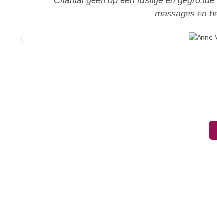
Onlangs heb ik een heerlijke Tui Na massage
lessen. Het was prettig om te merken dat ik m
het over heeft en heeft veel verstand van de
mooi aanbod aan in diverse werkwijzen. Ze pas
hebt. Haar rustige voorkomen stelt je met