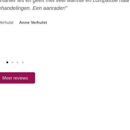
 gehad bij Chantal. Ik ken haar ook van de fijne Qi-Go
e bij haar in goede handen voelde. Ze weet namelijk waa
 traditionele Chinese geneeskunde en biedt daarin ook e
t goed aan bij je hulpvraag en voelt goed aan wat je no
een op gemak en zorgt ervoor dat je je vertrouwt voelt.
A.J.
Meer reviews