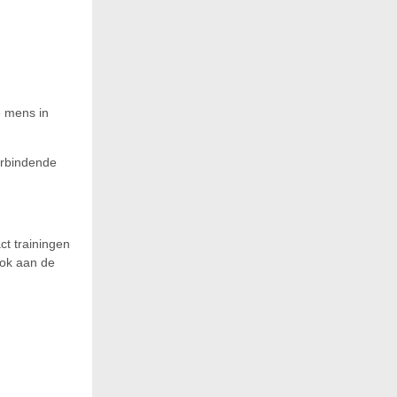
e mens in
verbindende
t trainingen
ook aan de