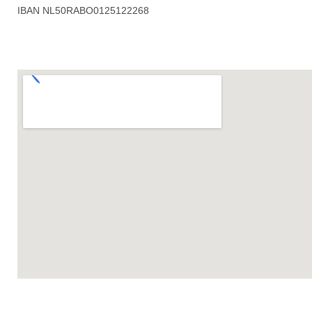
IBAN NL50RABO0125122268