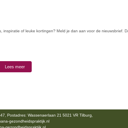
 inspiratie of leuke kortingen? Meld je dan aan voor de nieuwsbrief. 
Lees meer
47, Postadres: Wassenaerlaan 21 5021 VR Tilburg,
ana-gezondheidspraktijk.nl
-gezondheidspraktijk.nl