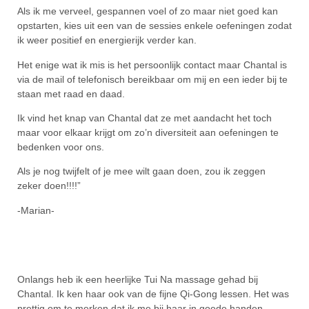
Als ik me verveel, gespannen voel of zo maar niet goed kan
opstarten, kies uit een van de sessies enkele oefeningen zodat
ik weer positief en energierijk verder kan.
Het enige wat ik mis is het persoonlijk contact maar Chantal is
via de mail of telefonisch bereikbaar om mij en een ieder bij te
staan met raad en daad.
Ik vind het knap van Chantal dat ze met aandacht het toch
maar voor elkaar krijgt om zo’n diversiteit aan oefeningen te
bedenken voor ons.
Als je nog twijfelt of je mee wilt gaan doen, zou ik zeggen
zeker doen!!!!”
-Marian-
Onlangs heb ik een heerlijke Tui Na massage gehad bij
Chantal. Ik ken haar ook van de fijne Qi-Gong lessen. Het was
prettig om te merken dat ik me bij haar in goede handen