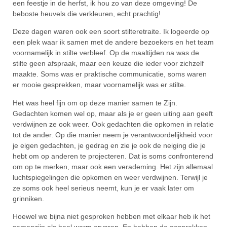
een feestje in de herfst, ik hou zo van deze omgeving! De
beboste heuvels die verkleuren, echt prachtig!
Deze dagen waren ook een soort stilteretraite. Ik logeerde op
een plek waar ik samen met de andere bezoekers en het team
voornamelijk in stilte verbleef. Op de maaltijden na was de
stilte geen afspraak, maar een keuze die ieder voor zichzelf
maakte. Soms was er praktische communicatie, soms waren
er mooie gesprekken, maar voornamelijk was er stilte.
Het was heel fijn om op deze manier samen te Zijn.
Gedachten komen wel op, maar als je er geen uiting aan geeft
verdwijnen ze ook weer. Ook gedachten die opkomen in relatie
tot de ander. Op die manier neem je verantwoordelijkheid voor
je eigen gedachten, je gedrag en zie je ook de neiging die je
hebt om op anderen te projecteren. Dat is soms confronterend
om op te merken, maar ook een verademing. Het zijn allemaal
luchtspiegelingen die opkomen en weer verdwijnen. Terwijl je
ze soms ook heel serieus neemt, kun je er vaak later om
grinniken.
Hoewel we bijna niet gesproken hebben met elkaar heb ik het
samenzijn als heel warm ervaren. En hebben de gesprekken