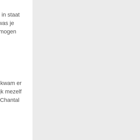
 in staat
was je
n mogen
k kwam er
jk mezelf
 Chantal