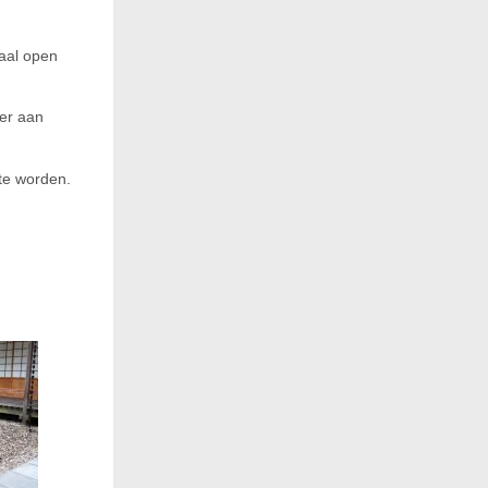
maal open
ker aan
 te worden.