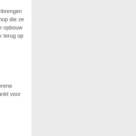
enbrengen
hop die ze
De opbouw
k terug op
erene
ankt voor