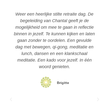
De
Fantastische retraite. Chantal heeft een
zeer indrukwekkende middag gecreëerd
ie
en ik voel me lichter en heb meer energie.
ten
e
Nathalie
en
n