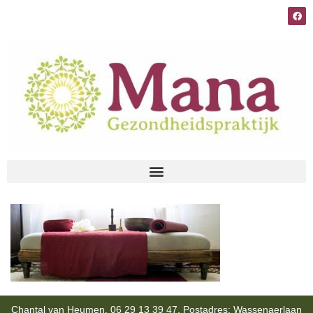
Chantal van Heumen, 06 29 13 39 47, Postadres: Wassenaerlaan