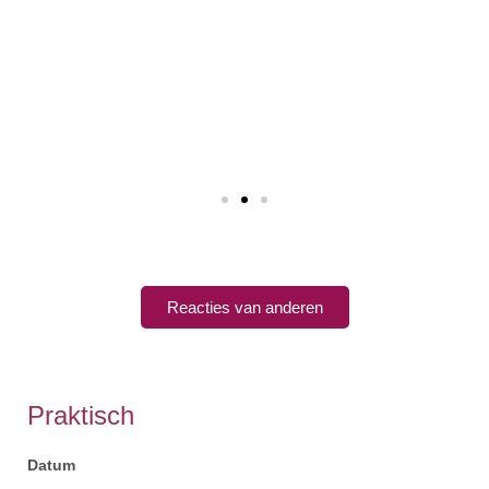
ontstaan met als resultaat een wij gevoel.
Bedankt Chantal.
Corné
Reacties van anderen
Praktisch
Datum