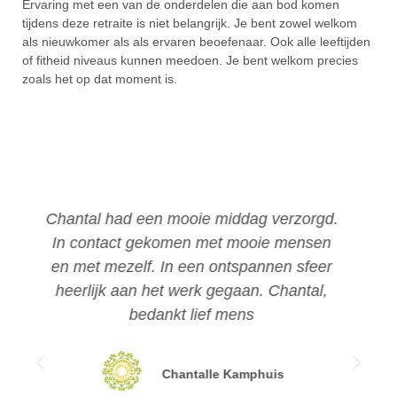
Ervaring met een van de onderdelen die aan bod komen
tijdens deze retraite is niet belangrijk. Je bent zowel welkom
als nieuwkomer als als ervaren beoefenaar. Ook alle leeftijden
of fitheid niveaus kunnen meedoen. Je bent welkom precies
zoals het op dat moment is.
.
Chantal nam ons op een ontspannende,
inspirerende wijze mee door het middag
programma. De oefeningen werden
uitgebreid toegelicht en voorzien van
achtergrondinformatie. Ondanks dat het
slechts een middagprogramma betrof was
er door de opzet van het programma en
inzet van Chantal een ontspannende sfeer